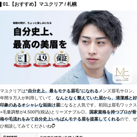
01.【おすすめ】マユクリア / 札幌
マユクリアは
“自分史上、最もモテる眉毛”になれる
メンズ眉毛サロン。
年間９万人が利用していて、
なんとなく整えていた眉から、清潔感と好
印象のあるオシャレな垢抜け眉
になると人気です。初回は眉毛ワックス
+毛量調整が4,500円(税込)とリーズナブル◎。
国家資格を持つプロが骨
格や毛流れをみて自分史上いちばんモテる眉を提案してくれる
ので、ぜ
ひ相談してみてくださいね