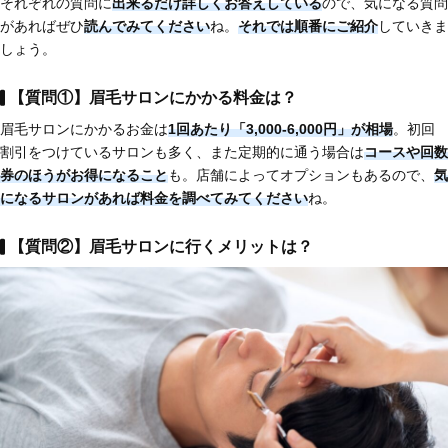
それぞれの質問に
出来るだけ詳しくお答えしている
ので、気になる質問
があればぜひ
読んでみてください
ね。
それでは順番にご紹介
していきま
しょう。
【質問①】眉毛サロンにかかる料金は？
眉毛サロンにかかるお金は
1回あたり「3,000-6,000円」が相場
。初回
割引をつけているサロンも多く、また定期的に通う場合は
コースや回数
券のほうがお得になる
こと
も。店舗によってオプションもあるので、
気
になるサロンがあれば料金を調べてみてください
ね。
【質問②】眉毛サロンに行くメリットは？