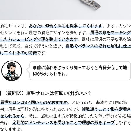
眉毛サロンは、
あなたに似合う眉毛を提案
してくれます
。まず、カウン
セリングを行い理想の眉毛デザインを決めます。
眉毛の形をマーキング
したらシェービングで形を整えていきます
。最後に周辺の不要な毛を除
毛して完成。自分で行うのと違い、
自然でバランスの取れた眉毛に仕上
げてくれるのが特徴
です。
事前に流れをざっくり知っておくと当日安心して施
術が受けられるね。
【質問⑦】眉毛サロンは何回いけばいい？
眉毛サロンは
3-4回いくのがおすすめ
。というのも、基本的に1回の施
術で眉毛は理想の形に整えられるのですが、
複数通うことで形を定着さ
せられるから
。特に、眉毛の生え方が特徴的だったり薄い部分がある場
合は、
定期的にメンテナンスを受けることで理想の形をキープ
しやすく
なりますよ。