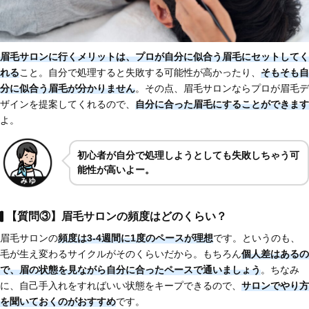
眉毛サロンに行くメリット
は、プロが自分に似合う眉毛にセットしてく
れる
こと。自分で処理すると失敗する可能性が高かったり、
そもそも
自
分に似合う眉毛が分かりません
。その点、眉毛サロンならプロが眉毛デ
ザインを提案してくれるので、
自分に合った眉毛にすることができます
よ。
初心者が自分で処理しようとしても失敗しちゃう可
能性が高いよー。
【質問③】眉毛サロンの頻度はどのくらい？
眉毛サロンの
頻度は
3-4週間に1度のペースが理想
です。というのも、
毛が生え変わるサイクルがそのくらいだから。もちろん
個人差はあるの
で、
眉の状態を見ながら自分に合ったペースで通いましょう
。ちなみ
に、自己手入れをすればいい状態をキープできるので、
サロンでやり方
を聞いておくのがおすすめ
です。