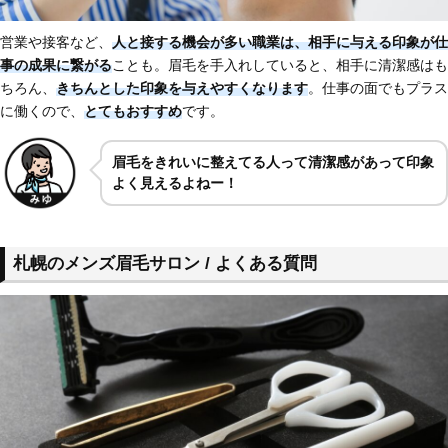
営業や接客など、
人と接する機会が多い職業
は、相手に与える印象が仕
事の成果に繋がる
ことも。眉毛を手入れしていると、相手に清潔感はも
ちろん、
きちんとした印象を与えやすくなります
。仕事の面でもプラス
に働くので、
とてもおすすめ
です。
眉毛をきれいに整えてる人って清潔感があって印象
よく見えるよねー！
札幌のメンズ眉毛サロン / よくある質問