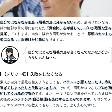
自分ではなかなか似合う眉毛の形は分からない
もの。眉毛サロンなら、
顔の輪郭や目の形に合わせた
「黄金比」を考慮して、プロが最適な形を
提案
してくれます。自分に似合う眉毛が分かることで、
毎朝のセットも
楽になるし、垢抜けた印象に
なりますよ。
自分ではどんな眉毛の形が合うなんてなかなか分か
らないもんね･･･。
【メリット③】失敗をしなくなる
素人が自分で眉毛を整えようとしても、
バランスが悪くなったり、剃り
過ぎてしまったりと失敗はつきもの
。その点、眉毛サロンなら
プロが施
術してくれるので安心
です。また、一度サロンで形を作ってもらえばそ
の後の
メンテナンス(自己処理)も楽にすることができます
。サロンでメ
ンテナンスのコツを教えてもらっておくと、より安心ですね。