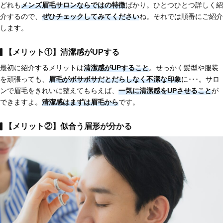
どれも
メンズ眉毛サロンならではの特徴
ばかり。ひとつひとつ詳しく紹
介するので、
ぜひチェックしてみてください
ね。それでは順番にご紹介
します。
【メリット①】清潔感がUPする
最初に紹介するメリットは
清潔感がUPすること
。せっかく髪型や服装
を頑張っても、
眉毛がボサボサだとだらしなく不潔な印象
に･･･。サロ
ンで眉毛をきれいに整えてもらえば、
一気に清潔感をUPさせること
が
できますよ。
清潔感はまずは眉毛から
です。
【メリット②】似合う眉形が分かる