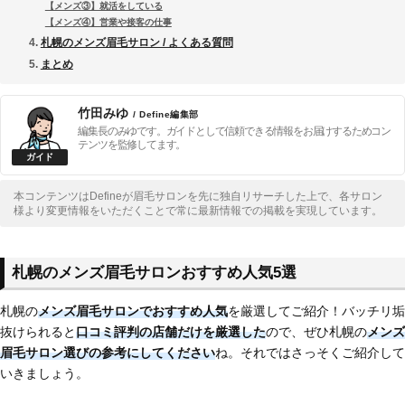
【メンズ③】就活をしている
【メンズ④】営業や接客の仕事
札幌のメンズ眉毛サロン / よくある質問
まとめ
竹田みゆ
/ Define編集部
編集長のみゆです。ガイドとして信頼できる情報をお届けするためコン
テンツを監修してます。
本コンテンツはDefineが眉毛サロンを先に独自リサーチした上で、各サロン
様より変更情報をいただくことで常に最新情報での掲載を実現しています。
札幌のメンズ眉毛サロンおすすめ人気5選
札幌の
メンズ眉毛サロンでおすすめ人気
を厳選してご紹介！バッチリ垢
抜けられると
口コミ評判の店舗だけを厳選した
ので、ぜひ札幌の
メンズ
眉毛サロン選びの参考にしてください
ね。それではさっそくご紹介して
いきましょう。