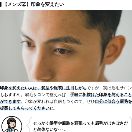
【メンズ②】印象を変えたい
印象を変えたい人
は、髪型や服装に注目しがち
ですが、実は眉毛サロン
もおすすめ。眉毛サロンで整えれば、
手軽に垢抜けた印象を与える
こと
ができます
。印象が変われば自信もつくので、ぜひ
自分に似合う眉毛を
提案してもらってください
ね。
せっかく髪型や服装を頑張っても眉毛がぼさぼさだ
と勿体ないな･･･。