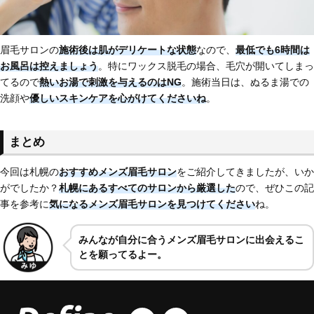
眉毛サロンの
施術後は肌がデリケートな状態
なので、
最低でも6時間は
お風呂は控えましょう
。特にワックス脱毛の場合、毛穴が開いてしまっ
てるので
熱いお湯で刺激を与えるのはNG
。施術当日は、ぬるま湯での
洗顔や
優しいスキンケアを心がけてくださいね
。
まとめ
今回は札幌の
おすすめメンズ眉毛サロン
をご紹介してきましたが、いか
がでしたか？
札幌にあるすべてのサロンから厳選した
ので、ぜひこの記
事を参考に
気になるメンズ眉毛サロンを見つけてください
ね。
みんなが自分に合うメンズ眉毛サロンに出会えるこ
とを願ってるよー。