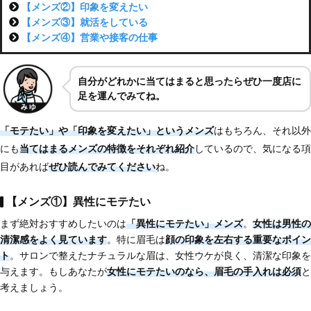
【メンズ②】印象を変えたい
【メンズ③】就活をしている
【メンズ④】営業や接客の仕事
自分がどれかに当てはまると思ったらぜひ一度店に
足を運んでみてね。
「モテたい」や「印象を変えたい」というメンズ
はもちろん、それ以外
にも
当てはまる
メンズの特徴をそれぞれ紹介
しているので、気になる項
目があれば
ぜひ読んでみてください
ね。
【メンズ①】異性にモテたい
まず絶対おすすめしたいのは
「異性にモテたい」メンズ
。
女性は男性の
清潔感をよく見ています
。特に眉毛は
顔の印象を左右する重要なポイン
ト
。サロンで整えたナチュラルな眉は、女性ウケが良く、清潔な印象を
与えます。もしあなたが
女性にモテたいのなら、
眉毛の手入れは必須
と
考えましょう。