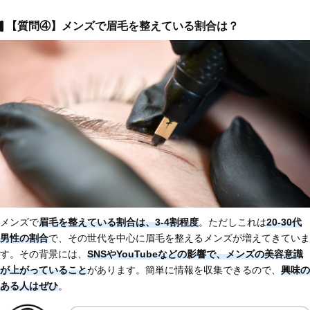
【質問④】メンズで眉毛を整えている割合は？
メンズで
眉毛を整えている割合は、3-4割程度
。ただしこれは
20-30代
男性の割合
で、その世代を中心に眉毛を整えるメンズが増えてきていま
す。その背景には、
SNSやYouTubeなどの影響で、メンズの美容意識
が上がっていること
があります。簡単に情報を収集できるので、
興味の
ある人はぜひ
。