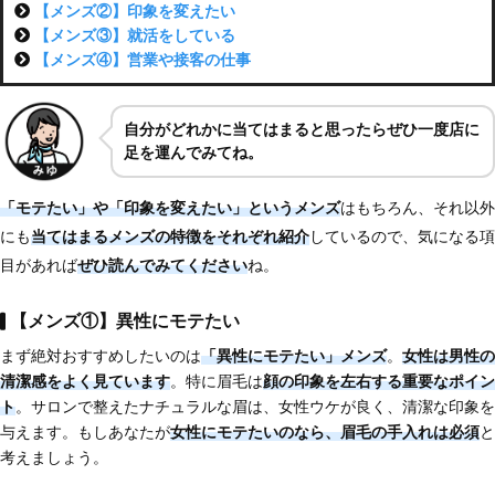
【メンズ②】印象を変えたい
【メンズ③】就活をしている
【メンズ④】営業や接客の仕事
自分がどれかに当てはまると思ったらぜひ一度店に
足を運んでみてね。
「モテたい」や「印象を変えたい」というメンズ
はもちろん、それ以外
にも
当てはまる
メンズの特徴をそれぞれ紹介
しているので、気になる項
目があれば
ぜひ読んでみてください
ね。
【メンズ①】異性にモテたい
まず絶対おすすめしたいのは
「異性にモテたい」メンズ
。
女性は男性の
清潔感をよく見ています
。特に眉毛は
顔の印象を左右する重要なポイン
ト
。サロンで整えたナチュラルな眉は、女性ウケが良く、清潔な印象を
与えます。もしあなたが
女性にモテたいのなら、
眉毛の手入れは必須
と
考えましょう。