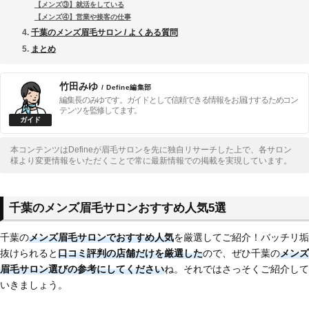
【メンズ③】就活をしている
【メンズ④】営業や接客の仕事
千葉のメンズ眉毛サロン / よくある質問
まとめ
竹田みゆ
/ Define編集部
編集長のみゆです。ガイドとして信頼できる情報をお届けするためコン
テンツを監修してます。
本コンテンツはDefineが眉毛サロンを先に独自リサーチした上で、各サロン
様より変更情報をいただくことで常に最新情報での掲載を実現しています。
千葉のメンズ眉毛サロンおすすめ人気5選
千葉の
メンズ眉毛サロンでおすすめ人気
を厳選してご紹介！バッチリ垢
抜けられると
口コミ評判の店舗だけを厳選した
ので、ぜひ千葉の
メンズ
眉毛サロン選びの参考にしてください
ね。それではさっそくご紹介して
いきましょう。