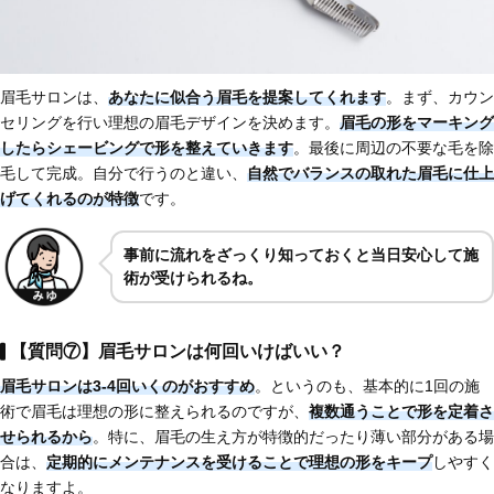
眉毛サロンは、
あなたに似合う眉毛を提案
してくれます
。まず、カウン
セリングを行い理想の眉毛デザインを決めます。
眉毛の形をマーキング
したらシェービングで形を整えていきます
。最後に周辺の不要な毛を除
毛して完成。自分で行うのと違い、
自然でバランスの取れた眉毛に仕上
げてくれるのが特徴
です。
事前に流れをざっくり知っておくと当日安心して施
術が受けられるね。
【質問⑦】眉毛サロンは何回いけばいい？
眉毛サロンは
3-4回いくのがおすすめ
。というのも、基本的に1回の施
術で眉毛は理想の形に整えられるのですが、
複数通うことで形を定着さ
せられるから
。特に、眉毛の生え方が特徴的だったり薄い部分がある場
合は、
定期的にメンテナンスを受けることで理想の形をキープ
しやすく
なりますよ。