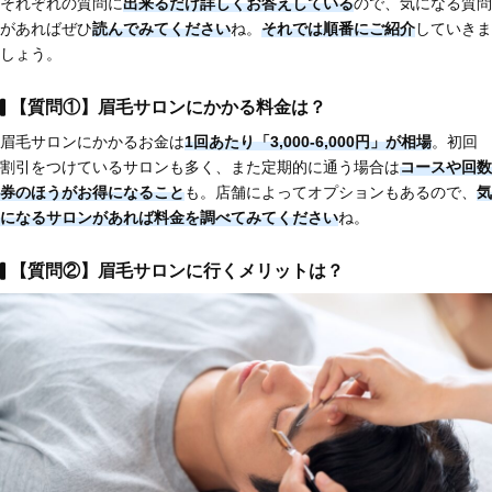
それぞれの質問に
出来るだけ詳しくお答えしている
ので、気になる質問
があればぜひ
読んでみてください
ね。
それでは順番にご紹介
していきま
しょう。
【質問①】眉毛サロンにかかる料金は？
眉毛サロンにかかるお金は
1回あたり「3,000-6,000円」が相場
。初回
割引をつけているサロンも多く、また定期的に通う場合は
コースや回数
券のほうがお得になる
こと
も。店舗によってオプションもあるので、
気
になるサロンがあれば料金を調べてみてください
ね。
【質問②】眉毛サロンに行くメリットは？