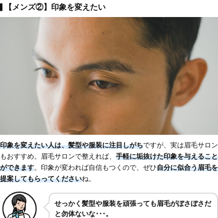
【メンズ②】印象を変えたい
印象を変えたい人
は、髪型や服装に注目しがち
ですが、実は眉毛サロン
もおすすめ。眉毛サロンで整えれば、
手軽に垢抜けた印象を与える
こと
ができます
。印象が変われば自信もつくので、ぜひ
自分に似合う眉毛を
提案してもらってください
ね。
せっかく髪型や服装を頑張っても眉毛がぼさぼさだ
と勿体ないな･･･。