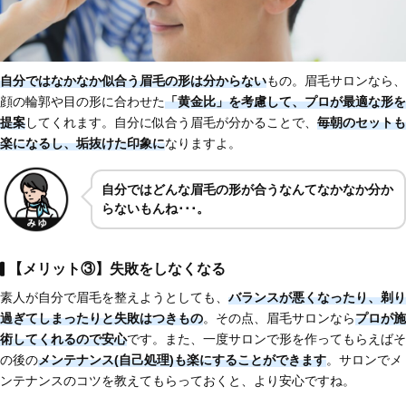
自分ではなかなか似合う眉毛の形は分からない
もの。眉毛サロンなら、
顔の輪郭や目の形に合わせた
「黄金比」を考慮して、プロが最適な形を
提案
してくれます。自分に似合う眉毛が分かることで、
毎朝のセットも
楽になるし、垢抜けた印象に
なりますよ。
自分ではどんな眉毛の形が合うなんてなかなか分か
らないもんね･･･。
【メリット③】失敗をしなくなる
素人が自分で眉毛を整えようとしても、
バランスが悪くなったり、剃り
過ぎてしまったりと失敗はつきもの
。その点、眉毛サロンなら
プロが施
術してくれるので安心
です。また、一度サロンで形を作ってもらえばそ
の後の
メンテナンス(自己処理)も楽にすることができます
。サロンでメ
ンテナンスのコツを教えてもらっておくと、より安心ですね。