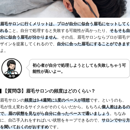
眉毛サロンに行くメリット
は、プロが自分に似合う眉毛にセットしてく
れる
こと。自分で処理すると失敗する可能性が高かったり、
そもそも
自
分に似合う眉毛が分かりません
。その点、眉毛サロンならプロが眉毛デ
ザインを提案してくれるので、
自分に合った眉毛にすることができます
よ。
初心者が自分で処理しようとしても失敗しちゃう可
能性が高いよー。
【質問③】眉毛サロンの頻度はどのくらい？
眉毛サロンの
頻度は
3-4週間に1度のペースが理想
です。というのも、
毛が生え変わるサイクルがそのくらいだから。もちろん
個人差はあるの
で、
眉の状態を見ながら自分に合ったペースで通いましょう
。ちなみ
に、自己手入れをすればいい状態をキープできるので、
サロンでやり方
を聞いておくのがおすすめ
です。