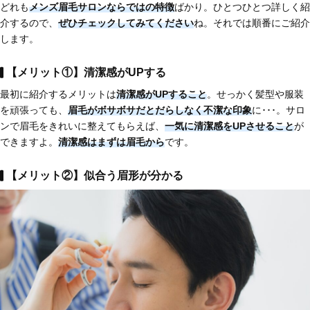
どれも
メンズ眉毛サロンならではの特徴
ばかり。ひとつひとつ詳しく紹
介するので、
ぜひチェックしてみてください
ね。それでは順番にご紹介
します。
【メリット①】清潔感がUPする
最初に紹介するメリットは
清潔感がUPすること
。せっかく髪型や服装
を頑張っても、
眉毛がボサボサだとだらしなく不潔な印象
に･･･。サロ
ンで眉毛をきれいに整えてもらえば、
一気に清潔感をUPさせること
が
できますよ。
清潔感はまずは眉毛から
です。
【メリット②】似合う眉形が分かる