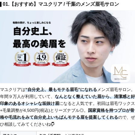
01.【おすすめ】マユクリア / 千葉のメンズ眉毛サロン
マユクリアは
“自分史上、最もモテる眉毛”になれる
メンズ眉毛サロン。
年間９万人が利用していて、
なんとなく整えていた眉から、清潔感と好
印象のあるオシャレな垢抜け眉
になると人気です。初回は眉毛ワックス
+毛量調整が4,500円(税込)とリーズナブル◎。
国家資格を持つプロが骨
格や毛流れをみて自分史上いちばんモテる眉を提案してくれる
ので、ぜ
ひ相談してみてくださいね