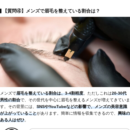
【質問④】メンズで眉毛を整えている割合は？
メンズで
眉毛を整えている割合は、3-4割程度
。ただしこれは
20-30代
男性の割合
で、その世代を中心に眉毛を整えるメンズが増えてきていま
す。その背景には、
SNSやYouTubeなどの影響で、メンズの美容意識
が上がっていること
があります。簡単に情報を収集できるので、
興味の
ある人はぜひ
。