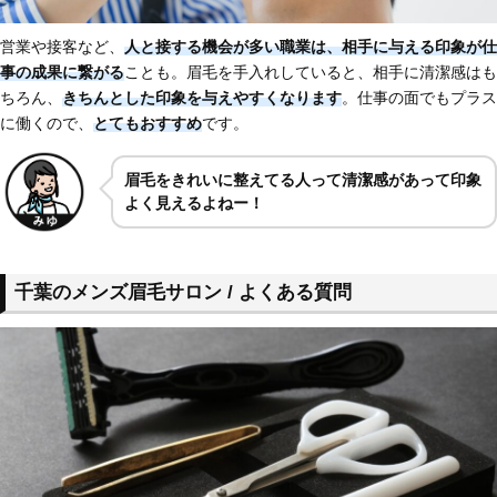
営業や接客など、
人と接する機会が多い職業
は、相手に与える印象が仕
事の成果に繋がる
ことも。眉毛を手入れしていると、相手に清潔感はも
ちろん、
きちんとした印象を与えやすくなります
。仕事の面でもプラス
に働くので、
とてもおすすめ
です。
眉毛をきれいに整えてる人って清潔感があって印象
よく見えるよねー！
千葉のメンズ眉毛サロン / よくある質問