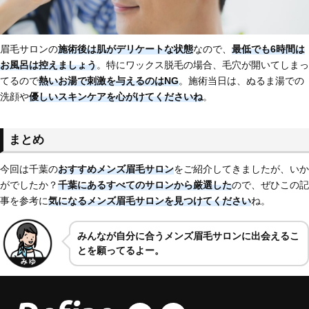
眉毛サロンの
施術後は肌がデリケートな状態
なので、
最低でも6時間は
お風呂は控えましょう
。特にワックス脱毛の場合、毛穴が開いてしまっ
てるので
熱いお湯で刺激を与えるのはNG
。施術当日は、ぬるま湯での
洗顔や
優しいスキンケアを心がけてくださいね
。
まとめ
今回は千葉の
おすすめメンズ眉毛サロン
をご紹介してきましたが、いか
がでしたか？
千葉にあるすべてのサロンから厳選した
ので、ぜひこの記
事を参考に
気になるメンズ眉毛サロンを見つけてください
ね。
みんなが自分に合うメンズ眉毛サロンに出会えるこ
とを願ってるよー。